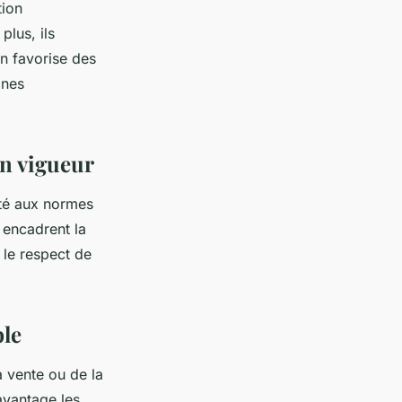
tion
plus, ils
on favorise des
ones
en vigueur
ité aux normes
 encadrent la
 le respect de
ble
a vente ou de la
davantage les