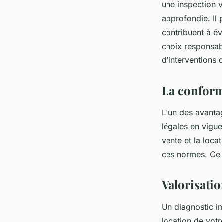
une inspection v
approfondie. Il 
contribuent à év
choix responsab
d’interventions 
La conform
L'un des avanta
légales en vigue
vente et la loca
ces normes. Ce d
Valorisatio
Un diagnostic im
location de votr