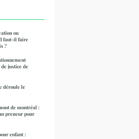
vation ou
 faut-il faire
s ?
tationnement
 de justice de
e déroule le
mont de montréal :
 un preneur pour
our enfant :