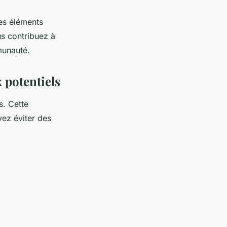
des éléments
us contribuez à
munauté.
x potentiels
s. Cette
vez éviter des