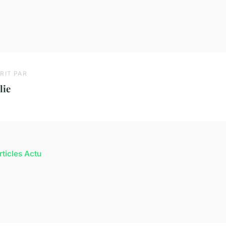
RIT PAR
lie
rticles Actu