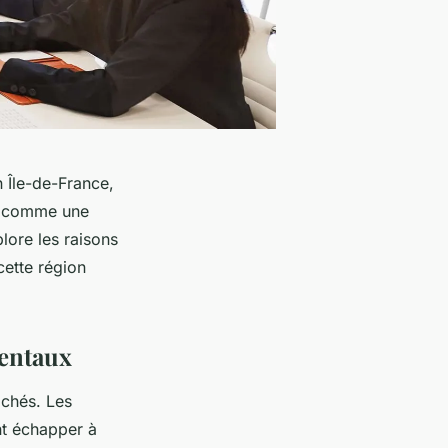
 Île-de-France,
te comme une
plore les raisons
cette région
mentaux
achés. Les
ent échapper à