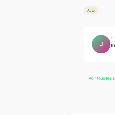
Actu
EC
J
Ju
← Voir tous les a