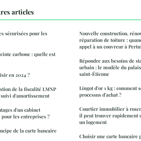
res articles
es sécurisées pour les
Nouvelle construction, réno
réparation de toiture : quand
appel à un couvreur à Pertui
inte carbone : quelle est
Répondre aux besoins de s
urbain : le modèle du palais
saint-Étienne
isir en 2024 ?
Lingot d'or 1 kg : comment s
stion de la fiscalité LMNP
processus d'achat ?
 suivi d'amortissement
Courtier immobilier à rose
ntages d'un cabinet
il peut trouver rapidement
 pour les entreprises ?
un logement
cipe de la carte bancaire
Choisir une carte bancaire p