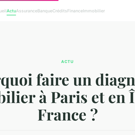
ueil
Actu
Assurance
Banque
Crédits
Finance
Immobilier
ACTU
quoi faire un diagn
lier à Paris et en 
France ?