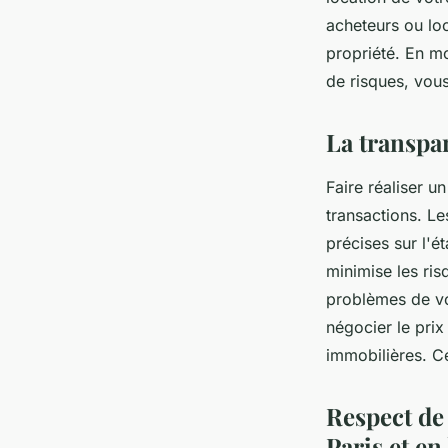
acheteurs ou loc
propriété. En mo
de risques, vou
La transpa
Faire réaliser u
transactions. Le
précises sur l'é
minimise les ris
problèmes de vo
négocier le pri
immobilières. Ce
Respect de
Paris et en