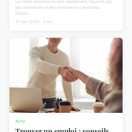
Le média business évolue rapidement, façonné par
des tendances et des innovations constantes.
Réussi...
15 mars 2025 · 5 min
ACTU
Trouver un emploi : conseils