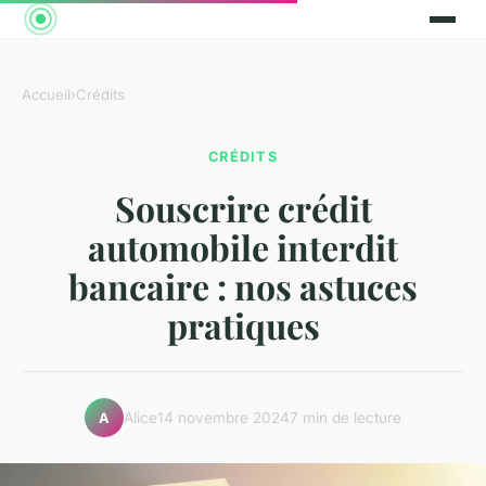
Accueil
›
Crédits
CRÉDITS
Souscrire crédit
automobile interdit
bancaire : nos astuces
pratiques
Alice
14 novembre 2024
7 min de lecture
A