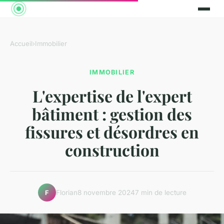
Accueil
›
Immobilier
IMMOBILIER
L'expertise de l'expert
bâtiment : gestion des
fissures et désordres en
construction
Florian
8 novembre 2024
7 min de lecture
F