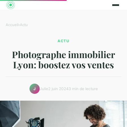
Accueil
›
Actu
ACTU
Photographe immobilier
Lyon: boostez vos ventes
Julie
2 juin 2024
3 min de lecture
J