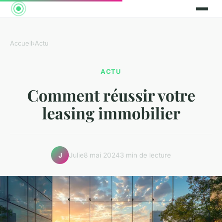
Accueil
›
Actu
ACTU
Comment réussir votre
leasing immobilier
Julie
8 mai 2024
3 min de lecture
J