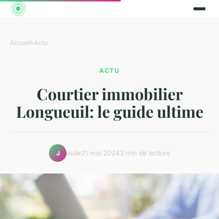
Accueil
›
Actu
ACTU
Courtier immobilier
Longueuil: le guide ultime
Julie
21 mai 2024
3 min de lecture
J