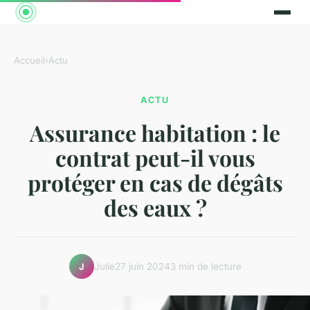
Accueil
›
Actu
ACTU
Assurance habitation : le
contrat peut-il vous
protéger en cas de dégâts
des eaux ?
Julie
27 juin 2024
3 min de lecture
J