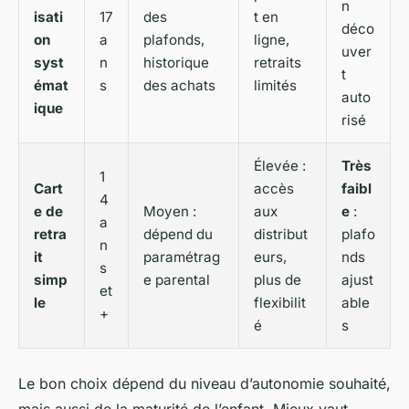
n
isati
17
des
t en
déco
on
a
plafonds,
ligne,
uver
syst
n
historique
retraits
t
émat
s
des achats
limités
auto
ique
risé
Élevée :
Très
1
Cart
accès
faibl
4
e de
Moyen :
aux
e
:
a
retra
dépend du
distribut
plafo
n
it
paramétrag
eurs,
nds
s
simp
e parental
plus de
ajust
et
le
flexibilit
able
+
é
s
Le bon choix dépend du niveau d’autonomie souhaité,