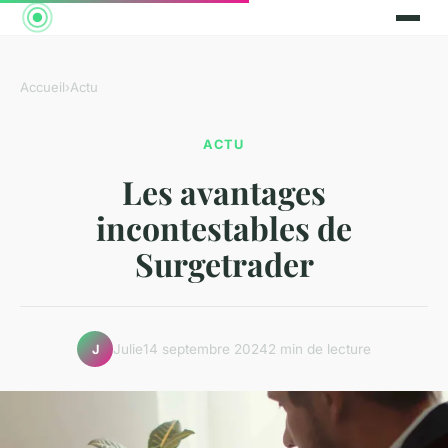
Accueil
›
Actu
ACTU
Les avantages
incontestables de
Surgetrader
Julie
14 septembre 2024
2 min de lecture
J