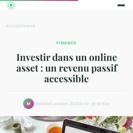
Accueil
›
Finance
FINANCE
Investir dans un online
asset : un revenu passif
accessible
Mathilde
3 octobre 2024
3 min de lecture
M