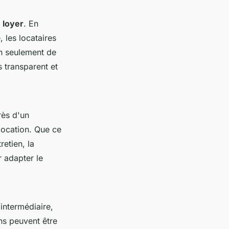
 loyer
. En
 les locataires
n seulement de
s transparent et
rès d'un
 location. Que ce
retien, la
r adapter le
 intermédiaire,
ns peuvent être