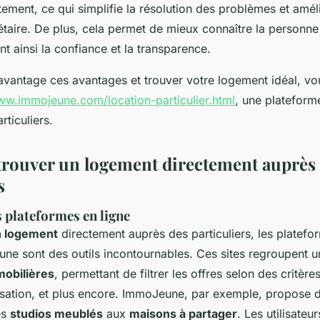
ement, ce qui simplifie la résolution des problèmes et améli
étaire. De plus, cela permet de mieux connaître la personne
nt ainsi la confiance et la transparence.
avantage ces avantages et trouver votre logement idéal, v
ww.immojeune.com/location-particulier.html
, une plateform
rticuliers.
ouver un logement directement auprès
s
s plateformes en ligne
n logement
directement auprès des particuliers, les platefo
 sont des outils incontournables. Ces sites regroupent u
obilières
, permettant de filtrer les offres selon des critère
alisation, et plus encore. ImmoJeune, par exemple, propose 
es
studios meublés
aux
maisons à partager
. Les utilisateu