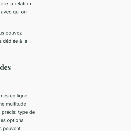
ore la relation
 avec qui on
ous pouvez
e dédiée à la
 des
rmes en ligne
ne multitude
s précis: type de
des options
rs peuvent