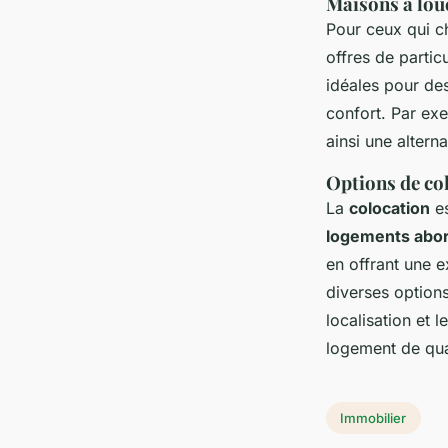
Maisons à lou
Pour ceux qui 
offres de partic
idéales pour de
confort. Par ex
ainsi une altern
Options de col
La
colocation
es
logements abo
en offrant une 
diverses option
localisation et 
logement de qual
Immobilier