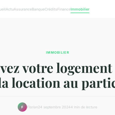
ueil
Actu
Assurance
Banque
Crédits
Finance
Immobilier
IMMOBILIER
vez votre logement 
la location au parti
Florian
24 septembre 2024
4 min de lecture
F