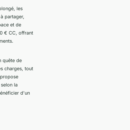
olongé, les
 à partager,
pace et de
0 € CC, offrant
ements.
en quête de
es charges, tout
 propose
selon la
énéficier d'un