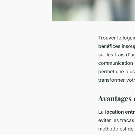
Trouver le loge
bénéfices insou
sur les frais d'
communication d
permet une plu
transformer vot
Avantages d
La
location entr
éviter les traca
méthode est de 