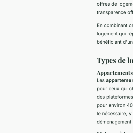
offres de logeme
transparence off
En combinant ce
logement qui rép
bénéficiant d'un
Types de l
Appartements 
Les
apparteme
pour ceux qui ch
des plateforme
pour environ 40
le nécessaire, 
déménagement et 