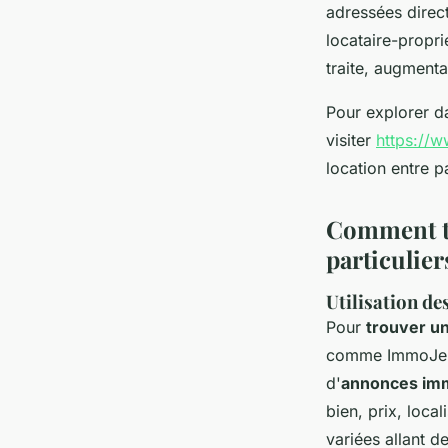
adressées direct
locataire-propri
traite, augmenta
Pour explorer d
visiter
https://w
location entre pa
Comment tr
particulier
Utilisation de
Pour
trouver u
comme ImmoJeune
d'
annonces imm
bien, prix, loc
variées allant d