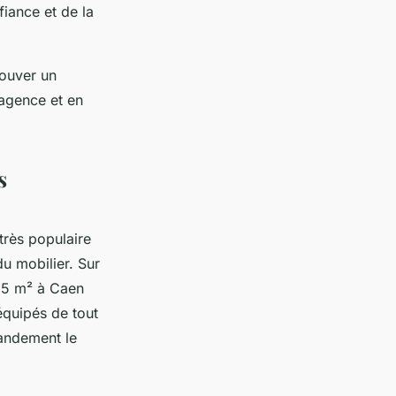
fiance et de la
ouver un
'agence et en
s
très populaire
du mobilier. Sur
25 m² à Caen
quipés de tout
randement le