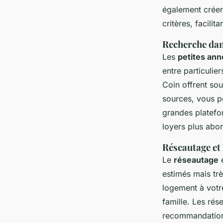
également créer
critères, facilit
Recherche dans
Les
petites ann
entre particuli
Coin offrent sou
sources, vous p
grandes platefo
loyers plus abor
Réseautage et
Le
réseautage
e
estimés mais tr
logement à votr
famille. Les rés
recommandations