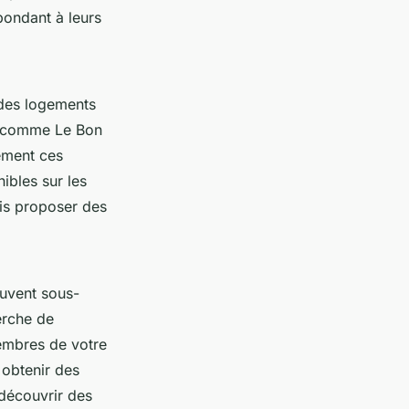
pondant à leurs
 des logements
es comme Le Bon
rement ces
ibles sur les
is proposer des
uvent sous-
erche de
embres de votre
 obtenir des
découvrir des