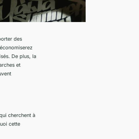
porter des
s économiserez
isés. De plus, la
arches et
uvent
ui cherchent à
uoi cette