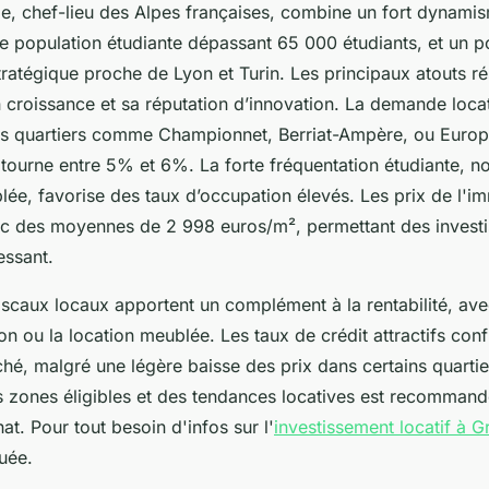
lle, chef-lieu des Alpes françaises, combine un fort dynami
 population étudiante dépassant 65 000 étudiants, et un p
ratégique proche de Lyon et Turin. Les principaux atouts ré
croissance et sa réputation d’innovation. La demande locat
s quartiers comme Championnet, Berriat-Ampère, ou Europo
e tourne entre 5% et 6%. La forte fréquentation étudiante,
lée, favorise des taux d’occupation élevés. Les prix de l'im
c des moyennes de 2 998 euros/m², permettant des invest
essant.
fiscaux locaux apportent un complément à la rentabilité, av
on ou la location meublée. Les taux de crédit attractifs conf
ché, malgré une légère baisse des prix dans certains quarti
 zones éligibles et des tendances locatives est recommand
at. Pour tout besoin d'infos sur l'
investissement locatif à G
quée.