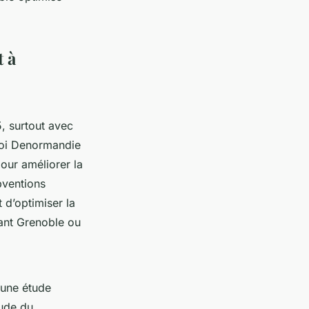
 à
, surtout avec
a loi Denormandie
pour améliorer la
bventions
 d’optimiser la
iant Grenoble ou
une étude
tude du