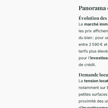
Panorama 
Évolution des 
Le
marché immo
les prix affiche
du bien : pour u
entre 2 590 € e
tarifs plus élev
pour l’
investis
de crédit.
Demande locati
La
tension loca
notamment sur 
petites surfaces
proximité des un
d’
investissemen