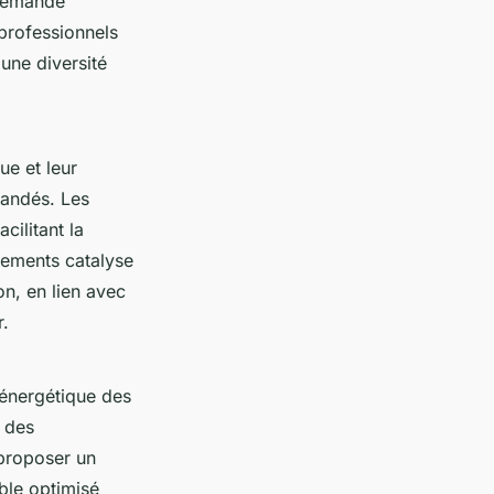
 demande
 professionnels
 une diversité
ue et leur
mandés. Les
cilitant la
ogements catalyse
on, en lien avec
r.
 énergétique des
é des
 proposer un
ble optimisé