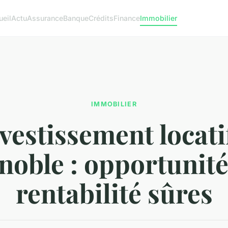
ueil
Actu
Assurance
Banque
Crédits
Finance
Immobilier
IMMOBILIER
vestissement locati
noble : opportunité
rentabilité sûres