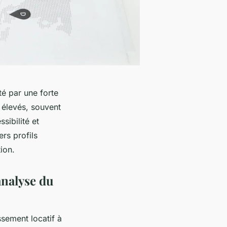
té par une forte
 élevés, souvent
sibilité et
ers profils
ion.
analyse du
sement locatif à