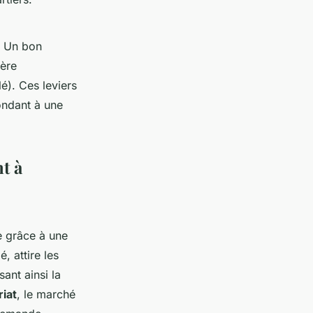
. Un bon
ière
é). Ces leviers
ondant à une
t à
e grâce à une
, attire les
ant ainsi la
riat
, le marché