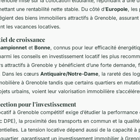
renoble mise sur la colocation étudiante, répondant à une
ettant une rentabilité nette stable. Du côté d’
Europole
, les
ilégient des biens immobiliers attractifs à Grenoble, assurant
tant les vacances locatives.
iel de croissance
ampionnet
et
Bonne
, connus pour leur efficacité énergétiq
parmi les conseils en investissement locatif les plus recom
s attractifs à Grenoble y bénéficient d’une forte demande, fa
e. Dans les cœurs
Antiquaire/Notre-Dame
, la rareté des l
mmobilière à Grenoble tandis que certains quartiers en mutati
ets urbains, voient leur valorisation immobilière s’accélére
lection pour l’investissement
catif à Grenoble compétitif exige d’étudier la performance
c DPE), la proximité des transports en commun et la qualit
ntielles. La tension locative dépend aussi de la capacité à
quartier, garantissant un investissement immobilier à Greno