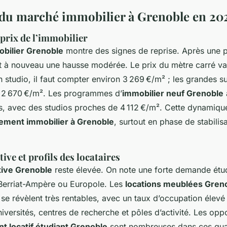
du marché immobilier à Grenoble en 20
prix de l’immobilier
bilier Grenoble
montre des signes de reprise. Après une p
nt à nouveau une hausse modérée. Le prix du mètre carré vari
n studio, il faut compter environ 3 269 €/m² ; les grandes su
t 2 670 €/m². Les programmes d’
immobilier neuf Grenoble
és, avec des studios proches de 4 112 €/m². Cette dynamique
sement immobilier à Grenoble
, surtout en phase de stabilis
ve et profils des locataires
tive Grenoble
reste élevée. On note une forte demande étud
Berriat-Ampère ou Europole. Les
locations meublées Gren
 se révèlent très rentables, avec un taux d’occupation élevé
iversités, centres de recherche et pôles d’activité. Les opp
t locatif étudiant Grenoble
sont nombreuses dans ces quar