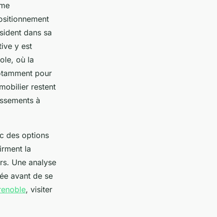
sme
ositionnement
sident dans sa
ive y est
le, où la
 notamment pour
mobilier restent
issements à
ec des options
irment la
ers. Une analyse
ée avant de se
renoble
, visiter