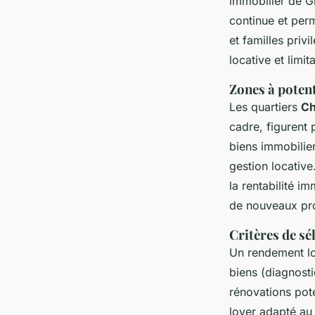
immobilier de G
continue et perm
et familles priv
locative et limi
Zones à potent
Les quartiers
Ch
cadre, figurent 
biens immobilier
gestion locativ
la rentabilité i
de nouveaux proj
Critères de sé
Un rendement lo
biens (diagnosti
rénovations pote
loyer adapté au 