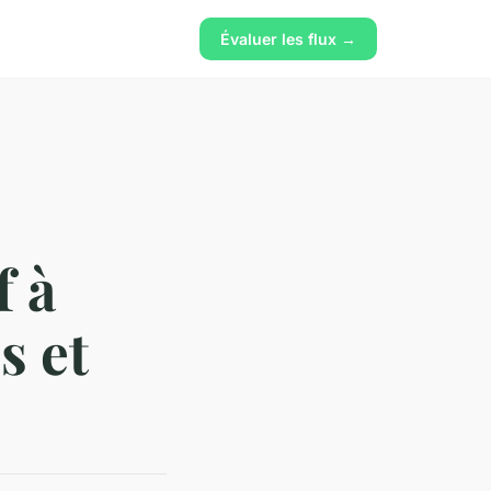
Évaluer les flux →
f à
s et