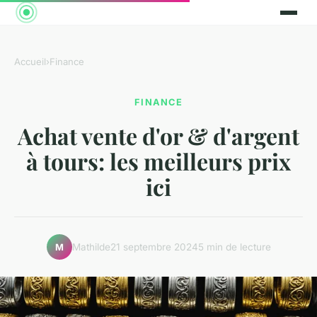
Accueil
›
Finance
FINANCE
Achat vente d'or & d'argent
à tours: les meilleurs prix
ici
Mathilde
21 septembre 2024
5 min de lecture
M