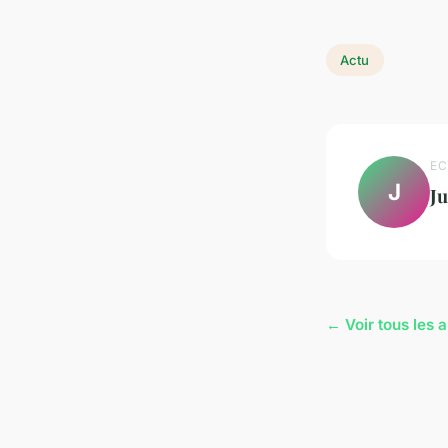
Actu
EC
J
Ju
← Voir tous les a