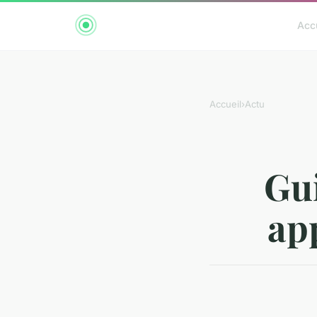
Acc
Accueil
›
Actu
Gui
ap