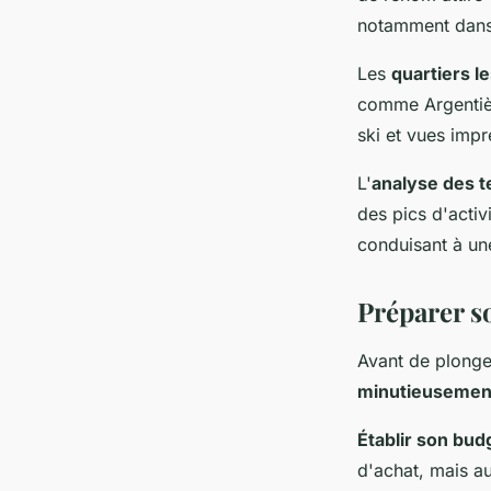
notamment dans 
Les
quartiers l
comme Argentièr
ski et vues imp
L'
analyse des 
des pics d'activ
conduisant à une
Préparer s
Avant de plonge
minutieusemen
Établir son bud
d'achat, mais au