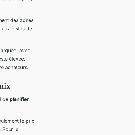
nent des zones
 aux pistes de
marquée, avec
este élevée,
re acheteurs.
nix
el de
planifier
ulement le prix
. Pour le