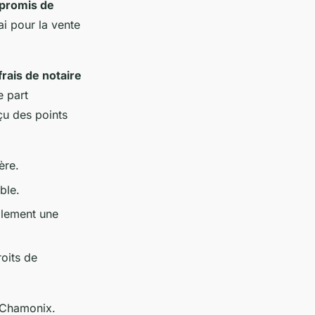
promis de
ai pour la vente
frais de notaire
e part
çu des points
ère.
ble.
alement une
roits de
Chamonix.