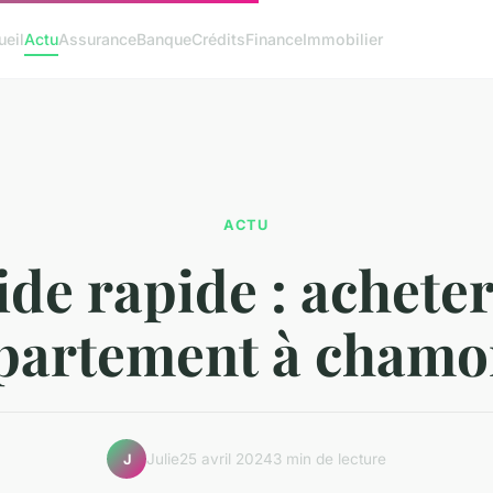
ueil
Actu
Assurance
Banque
Crédits
Finance
Immobilier
ACTU
de rapide : achete
partement à chamo
Julie
25 avril 2024
3 min de lecture
J