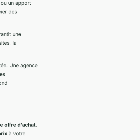
ou un apport
cier des
antit une
ites, la
tée. Une agence
ces
pond
ne offre d'achat
.
prix
à votre