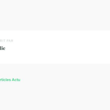
RIT PAR
lie
rticles Actu