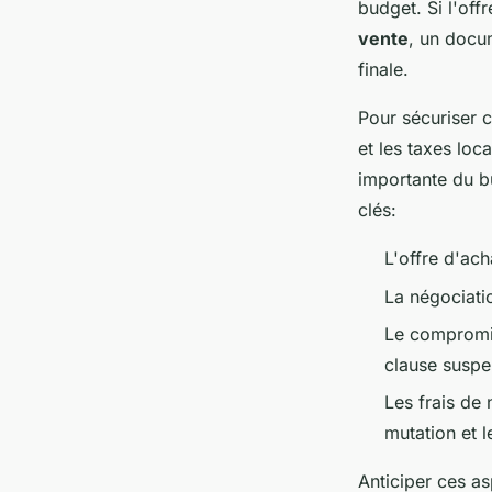
budget. Si l'off
vente
, un docum
finale.
Pour sécuriser 
et les taxes lo
importante du bu
clés:
L'offre d'ach
La négociatio
Le compromis
clause suspe
Les frais de 
mutation et l
Anticiper ces a